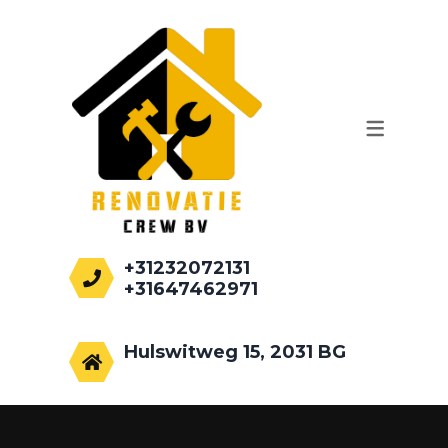
WERKZAAMHEDEN
AANBOUWEN
PALEN HEIEN
FUNDEREN
RENOVATIE
+31232072131
+31647462971
info@renovatiecrew.nl
Hulswitweg 15, 2031 BG
Haarlem, Netherlands.