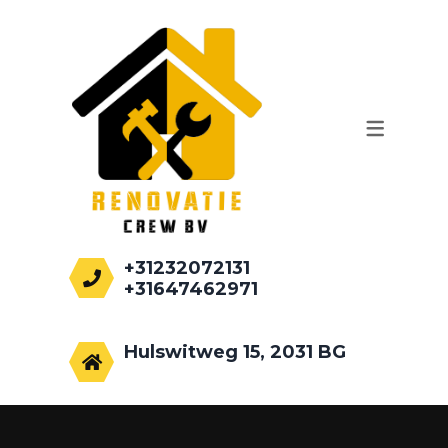
WERKZAAMHEDEN
AANBOUWEN
PALEN HEIEN
FUNDEREN
RENOVATIE
+31232072131
+31647462971
info@renovatiecrew.nl
Hulswitweg 15, 2031 BG
Haarlem, Netherlands.