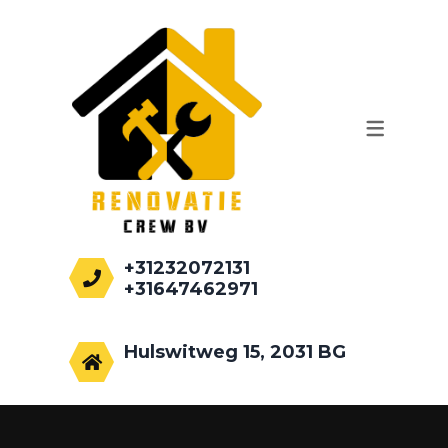
WERKZAAMHEDEN
AANBOUWEN
PALEN HEIEN
FUNDEREN
RENOVATIE
+31232072131
+31647462971
info@renovatiecrew.nl
Hulswitweg 15, 2031 BG
Haarlem, Netherlands.