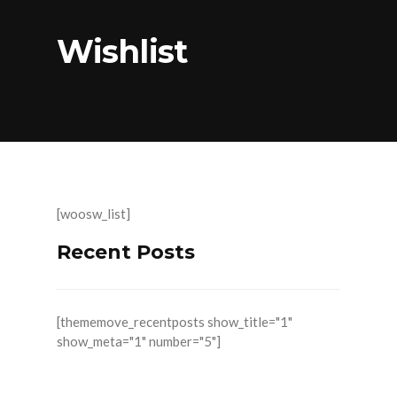
Wishlist
[woosw_list]
Recent Posts
[thememove_recentposts show_title="1"
show_meta="1" number="5"]