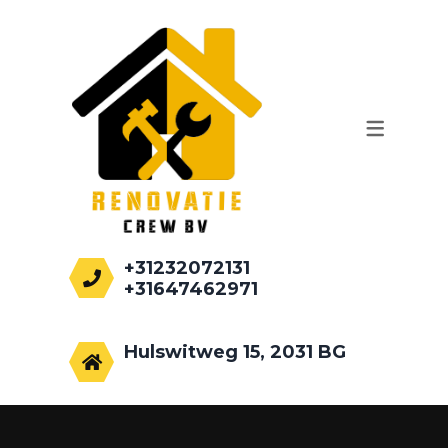
WERKZAAMHEDEN
AANBOUWEN
PALEN HEIEN
FUNDEREN
RENOVATIE
+31232072131
+31647462971
info@renovatiecrew.nl
Hulswitweg 15, 2031 BG
Haarlem, Netherlands.