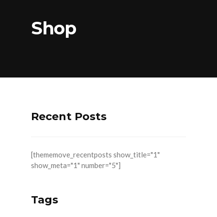
Shop
Recent Posts
[thememove_recentposts show_title="1"
show_meta="1" number="5"]
Tags