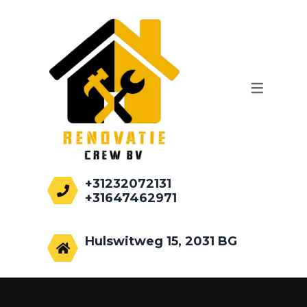
WERKZAAMHEDEN
AANBOUWEN
PALEN HEIEN
FUNDEREN
RENOVATIE
+31232072131
+31647462971
info@renovatiecrew.nl
Hulswitweg 15, 2031 BG
Haarlem, Netherlands.