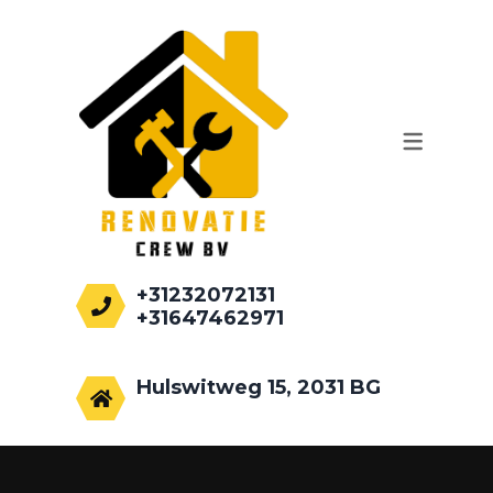
WERKZAAMHEDEN
AANBOUWEN
PALEN HEIEN
FUNDEREN
RENOVATIE
+31232072131
+31647462971
info@renovatiecrew.nl
Hulswitweg 15, 2031 BG
Haarlem, Netherlands.